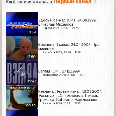
Первый канал
Ещё записи с канала
Здесь и сейчас (ОРТ, 24.08.1999)
Вячеслав Михайлов
6 июня 2021, 20:39
2479
18:59
Времена (1 канал, 24.04.2005) Про
милицию
1 ноября 2023, 23:49
1198
47:50
Взгляд (ОРТ, 27.12.1999)
18 декабря 2020, 22:08
2049
35:47
Рекламный блок
Реклама (Первый канал, 13.08.2004)
Эрмигурт, LG, Техносила, Пекарь,
Громада, Gatorade, Наш чемпион,
Инком-Авто, Мегафон
7 января 2015, 16:23
2393
02:52