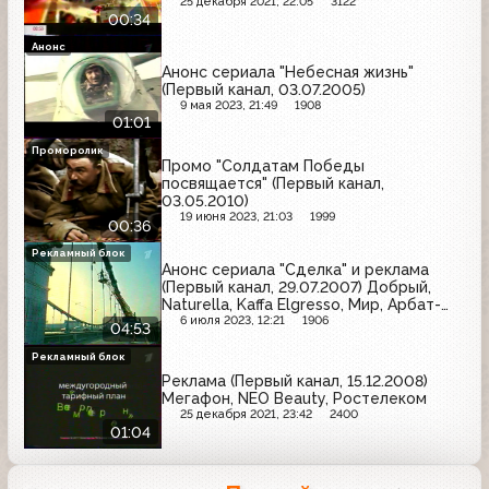
25 декабря 2021, 22:05
3122
00:34
Анонс
Анонс сериала "Небесная жизнь"
(Первый канал, 03.07.2005)
9 мая 2023, 21:49
1908
01:01
Проморолик
Промо "Солдатам Победы
посвящается" (Первый канал,
03.05.2010)
19 июня 2023, 21:03
1999
00:36
Рекламный блок
Анонс сериала "Сделка" и реклама
(Первый канал, 29.07.2007) Добрый,
Naturella, Kaffa Elgresso, Мир, Арбат-
Престиж, МТТ, Я, Мегафон-Москва,
6 июля 2023, 12:21
1906
04:53
Caprice, Ростик'с KFC, Pepsi, Tez Tour
Рекламный блок
Реклама (Первый канал, 15.12.2008)
Мегафон, NEO Beauty, Ростелеком
25 декабря 2021, 23:42
2400
01:04