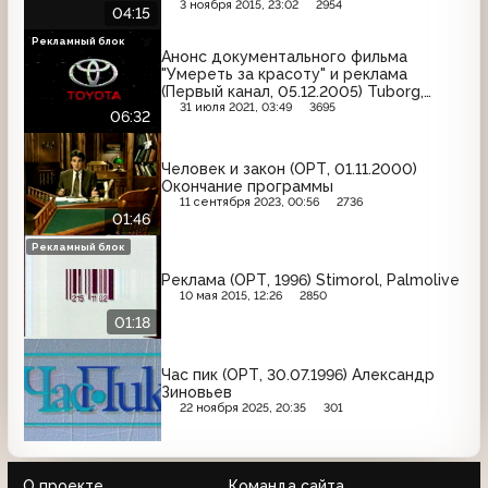
Tchibo
3 ноября 2015, 23:02
2954
04:15
Рекламный блок
Анонс документального фильма
"Умереть за красоту" и реклама
(Первый канал, 05.12.2005) Tuborg,
Vanish, Tefal, Pantene Pro-V, Мезим,
31 июля 2021, 03:49
3695
06:32
Coldrex, Calgonit, Gillette, Fan, ГАЗ,
Caprice, Русский фейерверк, Миф,
Orbit, Toyota
Человек и закон (ОРТ, 01.11.2000)
Окончание программы
11 сентября 2023, 00:56
2736
01:46
Рекламный блок
Реклама (ОРТ, 1996) Stimorol, Palmolive
10 мая 2015, 12:26
2850
01:18
Час пик (ОРТ, 30.07.1996) Александр
Зиновьев
22 ноября 2025, 20:35
301
О проекте
Команда сайта