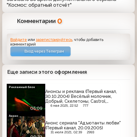
"Космос: обратный отсчёт"
0
Комментарии
Войдите
или
зарегистрируйтесь
, чтобы добавить
комментарий
Вход через Телеграм
Еще записи этого оформления
Рекламный блок
Анонсы и реклама (Первый канал,
30.10.2004) Весёлый молочник,
Добрый, Скелетоны, Castrol,
Maybelline, Koya, Чудо, Сам Самыч,
6 мая 2025, 22:52
777
05:09
Gillette, Милора, Prestige, Домик в
деревне
Анонс
Анонс сериала "Адъютанты любви"
(Первый канал, 20.09.2005)
31 июля 2021, 02:39
2993