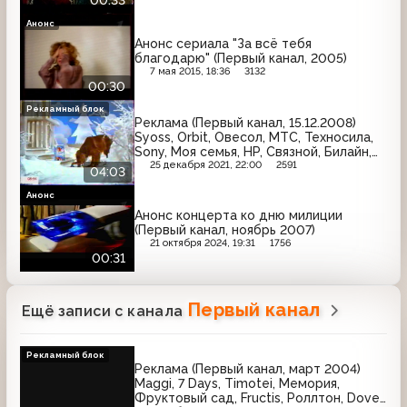
00:33
Анонс
Анонс сериала "За всё тебя
благодарю" (Первый канал, 2005)
7 мая 2015, 18:36
3132
00:30
Рекламный блок
Реклама (Первый канал, 15.12.2008)
Syoss, Orbit, Овесол, МТС, Техносила,
Sony, Моя семья, HP, Связной, Билайн,
Chappi
25 декабря 2021, 22:00
2591
04:03
Анонс
Анонс концерта ко дню милиции
(Первый канал, ноябрь 2007)
21 октября 2024, 19:31
1756
00:31
Первый канал
Ещё записи с канала
Рекламный блок
Реклама (Первый канал, март 2004)
Maggi, 7 Days, Timotei, Мемория,
Фруктовый сад, Fructis, Роллтон, Dove,