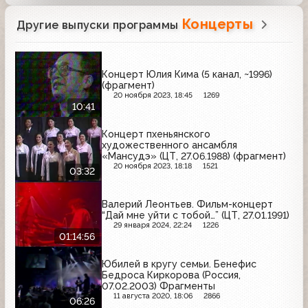
Концерты
Другие выпуски программы
Концерт Юлия Кима (5 канал, ~1996)
(фрагмент)
20 ноября 2023, 18:45
1269
10:41
Концерт пхеньянского
художественного ансамбля
«Мансудэ» (ЦТ, 27.06.1988) (фрагмент)
20 ноября 2023, 18:18
1521
03:32
Валерий Леонтьев. Фильм-концерт
“Дай мне уйти с тобой…” (ЦТ, 27.01.1991)
29 января 2024, 22:24
1226
01:14:56
Юбилей в кругу семьи. Бенефис
Бедроса Киркорова (Россия,
07.02.2003) Фрагменты
11 августа 2020, 18:06
2866
06:26