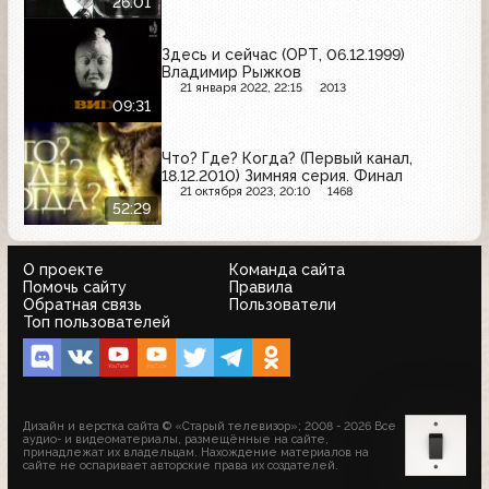
26:01
Здесь и сейчас (ОРТ, 06.12.1999)
Владимир Рыжков
21 января 2022, 22:15
2013
09:31
Что? Где? Когда? (Первый канал,
18.12.2010) Зимняя серия. Финал
21 октября 2023, 20:10
1468
52:29
О проекте
Команда сайта
Помочь сайту
Правила
Обратная связь
Пользователи
Топ пользователей
Дизайн и верстка сайта © «Старый телевизор»; 2008 - 2026 Все
аудио- и видеоматериалы, размещённые на сайте,
принадлежат их владельцам. Нахождение материалов на
сайте не оспаривает авторские права их создателей.