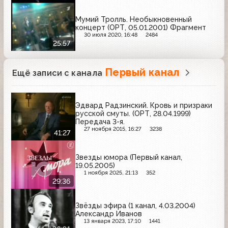
Мумий Тролль. Необыкновенный
концерт (ОРТ, 05.01.2001) Фрагмент
30 июля 2020, 16:48
2484
25:57
Первый канал
Ещё записи с канала
Эдвард Радзинский. Кровь и призраки
русской смуты. (ОРТ, 28.04.1999)
Передача 3-я.
27 ноября 2015, 16:27
3238
41:27
Звезды юмора (Первый канал,
19.05.2005)
1 ноября 2025, 21:13
352
29:36
Звёзды эфира (1 канал, 4.03.2004)
Александр Иванов
13 января 2023, 17:10
1441