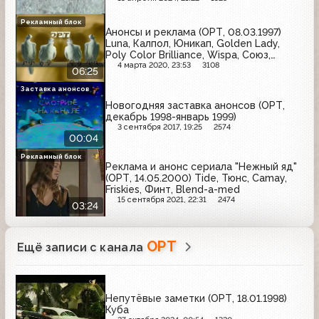
Рекламный блок
Анонсы и реклама (ОРТ, 08.03.1997)
Luna, Калпол, Юникап, Golden Lady,
Poly Color Brilliance, Wispa, Союз,
Дуовит, Tic Tac
4 марта 2020, 23:53
3108
06:25
Заставка анонсов
Новогодняя заставка анонсов (ОРТ,
декабрь 1998-январь 1999)
3 сентября 2017, 19:25
2574
00:04
Рекламный блок
Реклама и анонс сериала "Нежный яд"
(ОРТ, 14.05.2000) Tide, Тюнс, Camay,
Friskies, Финт, Blend-a-med
15 сентября 2021, 22:31
2474
03:24
ОРТ
Ещё записи с канала
Непутёвые заметки (ОРТ, 18.01.1998)
Куба