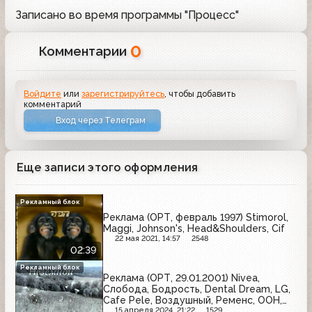
Записано во время программы "Процесс"
0
Комментарии
Войдите
или
зарегистрируйтесь
, чтобы добавить
комментарий
Вход через Телеграм
Еще записи этого оформления
Рекламный блок
Реклама (ОРТ, февраль 1997) Stimorol,
Maggi, Johnson's, Head&Shoulders, Cif
22 мая 2021, 14:57
2548
02:39
Рекламный блок
Реклама (ОРТ, 29.01.2001) Nivea,
Слобода, Бодрость, Dental Dream, LG,
Cafe Pele, Воздушный, Ременс, OOH,
Halls, Пенталгин
15 апреля 2024, 21:22
1529