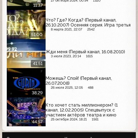
27 октября 2024, 00:54
1320
11:37
Что? Где? Когда? (Первый канал,
26.10.2007) Осенняя серия. Игра третья
8 марта 2021, 22:07
2542
51:00
Жди меня (Первый канал, 16.08.2010)
3 июля 2023, 20:14
1615
41:51
Можешь? Спой! (Первый канал,
26.07.2008)
26 июля 2025, 12:05
488
38:29
Кто хочет стать миллионером? (1
канал, 12.02.2005) Спецвыпуск с
участием актёров театра и кино
25 октября 2024, 18:21
1561
44:57