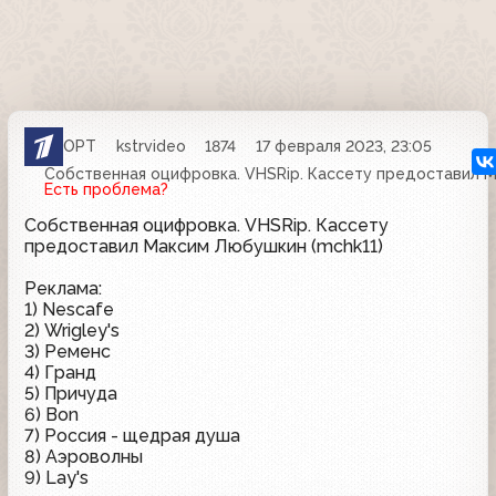
ОРТ
kstrvideo
1874
17 февраля 2023, 23:05
Собственная оцифровка. VHSRip. Кассету предоставил М
Есть проблема?
Собственная оцифровка. VHSRip. Кассету
предоставил Максим Любушкин (mchk11)
Реклама:
1) Nescafe
2) Wrigley's
3) Ременс
4) Гранд
5) Причуда
6) Bon
7) Россия - щедрая душа
8) Аэроволны
9) Lay's