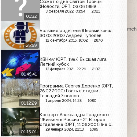
Сюжет о дне Святой Троицы
(Новости, ОРТ, 03.06.1996)
3 февраля 2022, 03:54
2021
01:32
ка. VHSRip. Кассету предоставил Максим Любушкин (mchk
Большие родители (Первый канал,
30.03.2003) Андрей Туполев
12 сентября 2015, 16:02
2870
25:59
КВН-97 (ОРТ, 1997) Высшая лига.
Летний кубок
13 февраля 2021, 22:26
2137
01:45:41
Программа Сергея Доренко (ОРТ,
26.02.2000) Гость в студии -
Геннадий Зюганов
1 апреля 2024, 14:28
1080
01:12:29
Концерт Александра Градского
“Живьем в России - 2”. Второе
отделение (ОРТ, 11.06.2001) (не с
начала)
29 января 2024, 22:13
1095
01:15:01