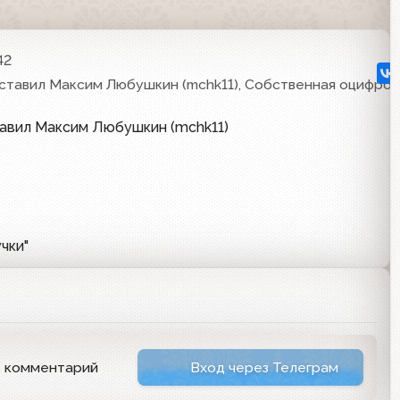
42
ставил Максим Любушкин (mchk11), Собственная оцифров
тавил Максим Любушкин (mchk11)
чки"
ь комментарий
Вход через Телеграм