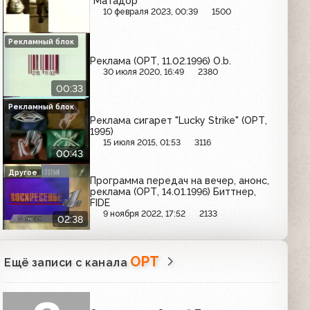
"Матадор"
10 февраля 2023, 00:39
1500
Рекламный блок
Реклама (ОРТ, 11.02.1996) O.b.
30 июля 2020, 16:49
2380
00:33
Рекламный блок
Реклама сигарет "Lucky Strike" (ОРТ,
1995)
15 июля 2015, 01:53
3116
00:43
Другое
Программа передач на вечер, анонс,
реклама (ОРТ, 14.01.1996) Биттнер,
FIDE
9 ноября 2022, 17:52
2133
02:38
ОРТ
Ещё записи с канала