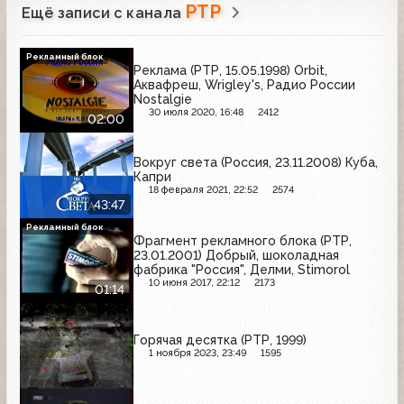
РТР
Ещё записи с канала
Рекламный блок
Реклама (РТР, 15.05.1998) Orbit,
Аквафреш, Wrigley's, Радио России
Nostalgie
30 июля 2020, 16:48
2412
02:00
Вокруг света (Россия, 23.11.2008) Куба,
Капри
18 февраля 2021, 22:52
2574
43:47
Рекламный блок
Фрагмент рекламного блока (РТР,
23.01.2001) Добрый, шоколадная
фабрика "Россия", Делми, Stimorol
10 июня 2017, 22:12
2173
01:14
Горячая десятка (РТР, 1999)
1 ноября 2023, 23:49
1595