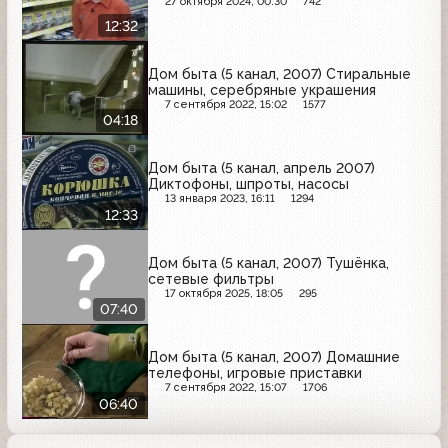
27 октября 2024, 00:30
742
12:32
Дом быта (5 канал, 2007) Стиральные
машины, серебряные украшения
7 сентября 2022, 15:02
1577
04:18
Дом быта (5 канал, апрель 2007)
Диктофоны, шпроты, насосы
13 января 2023, 16:11
1294
12:33
Дом быта (5 канал, 2007) Тушёнка,
сетевые фильтры
17 октября 2025, 18:05
295
07:40
Дом быта (5 канал, 2007) Домашние
телефоны, игровые приставки
7 сентября 2022, 15:07
1706
06:40