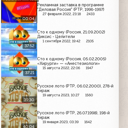
Рекламная заставка в программе
"Деловая Россия" (РТР, 1996-1997)
27 февраля 2022, 23:18
2433
00:04
Сто к одному (Россия, 21.09.2002)
Диксис - Целители
1 сентября 2022, 19:42
2105
37:52
Сто к одному (Россия, 05.02.2005)
«Хирурги» — «Анестезиологи»
15 августа 2022, 22:06
1947
37:21
Русское лото (РТР, 06.02.2000), 278-й
тираж
19 августа 2023, 10:27
1560
39:30
Русское лото (РТР, 26.07.1998), 198-й
тираж
19 января 2023, 03:39
1642
40:04