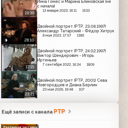
Инна Гомес и Марина Блиновская (не
с начала)
13 января 2023, 16:11
1533
19:39
Двойной портрет (РТР, 23.08.1997)
Александр Татарский - Фёдор Хитрук
8 мая 2023, 17:57
1385
28:10
Двойной портрет (РТР, 24.02.1997)
Виктор Шендерович - Игорь
Иртеньев
7 сентября 2022, 16:24
1809
17:15
Двойной портрет (РТР, 2001) Сева
Новгородцев и Диана Берлин
23 мая 2026, 19:48
107
23:21
РТР
Ещё записи с канала
Рекламная заставка