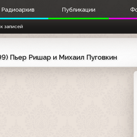
Радиоархив
Публикации
Ф
к записей
99) Пьер Ришар и Михаил Пуговкин