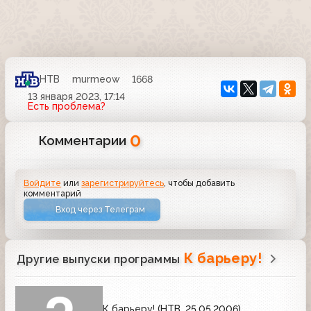
НТВ
murmeow
1668
13 января 2023, 17:14
Есть проблема?
0
Комментарии
Войдите
или
зарегистрируйтесь
, чтобы добавить
комментарий
Вход через Телеграм
К барьеру!
Другие выпуски программы
К барьеру! (НТВ, 25.05.2006)