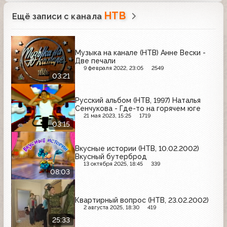
НТВ
Ещё записи с канала
Музыка на канале (НТВ) Анне Вески -
Две печали
9 февраля 2022, 23:05
2549
03:21
Русский альбом (НТВ, 1997) Наталья
Сенчукова - Где-то на горячем юге
21 мая 2023, 15:25
1719
03:15
Вкусные истории (НТВ, 10.02.2002)
Вкусный бутерброд
13 октября 2025, 18:45
339
08:03
Квартирный вопрос (НТВ, 23.02.2002)
2 августа 2025, 18:30
419
25:33