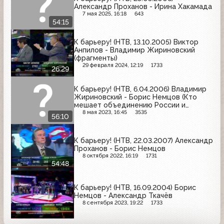
Александр Проханов - Ирина Хакамада
7 мая 2025, 16:18
643
54:15
К барьеру! (НТВ, 13.10.2005) Виктор
Анпилов - Владимир Жириновский
(фрагменты)
29 февраля 2024, 12:19
1733
26:29
К барьеру! (НТВ, 6.04.2006) Владимир
Жириновский - Борис Немцов (Кто
мешает объединению России и
Белоруссии)
8 мая 2023, 16:45
3535
56:10
К барьеру! (НТВ, 22.03.2007) Александр
Проханов - Борис Немцов
8 октября 2022, 16:19
1731
54:48
К барьеру! (НТВ, 16.09.2004) Борис
Немцов - Александр Ткачёв
8 сентября 2023, 19:22
1733