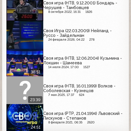
Своя игра (НТВ, 9.12.2001) Бондарь -
Черушев - Тамбовцев
8 октября 2022, 16:31
1826
Своя Игра (22.03.2009) Нейланд -
Руссо - Зайдельман
24 февраля 2026, 04:22
278
Своя игра (НТВ, 12.06.2004) Кузьмина -
Локшин - Шамеева
14 июля 2024, 17:00
1527
38:51
Своя игра (НТВ, 16.01.1999) Волков -
Соболевская - Кузнецов
7 мая 2025, 17:37
624
23:39
Своя игра (РТР, 21.04.1994) Львовский -
Пискунов - Степанов
8 февраля 2021, 06:35
2620
24:51