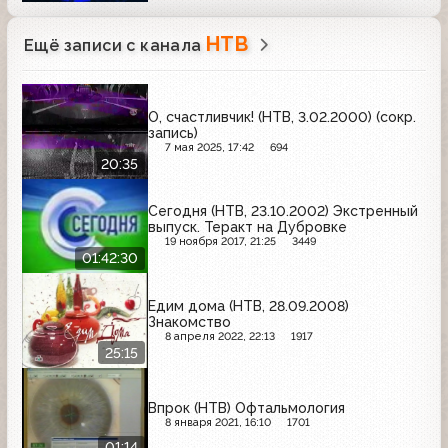
НТВ
Ещё записи с канала
О, счастливчик! (НТВ, 3.02.2000) (сокр.
запись)
7 мая 2025, 17:42
694
20:35
Сегодня (НТВ, 23.10.2002) Экстренный
выпуск. Теракт на Дубровке
19 ноября 2017, 21:25
3449
01:42:30
Едим дома (НТВ, 28.09.2008)
Знакомство
8 апреля 2022, 22:13
1917
25:15
Впрок (НТВ) Офтальмология
8 января 2021, 16:10
1701
01:14