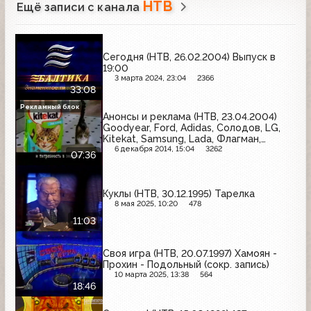
НТВ
Ещё записи с канала
Сегодня (НТВ, 26.02.2004) Выпуск в
19:00
3 марта 2024, 23:04
2366
33:08
Рекламный блок
Анонсы и реклама (НТВ, 23.04.2004)
Goodyear, Ford, Adidas, Солодов, LG,
Kitekat, Samsung, Lada, Флагман,
Comet
6 декабря 2014, 15:04
3262
07:36
Куклы (НТВ, 30.12.1995) Тарелка
8 мая 2025, 10:20
478
11:03
Своя игра (НТВ, 20.07.1997) Хамоян -
Прохин - Подольный (сокр. запись)
10 марта 2025, 13:38
564
18:46