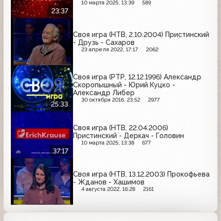
10 марта 2025, 13:39
589
23:37
Своя игра (НТВ, 2.10.2004) Пристинский
- Друзь - Сахаров
23 апреля 2022, 17:17
2062
Своя игра (РТР, 12.12.1996) Александр
Скоропышный - Юрий Куцко -
Александр Либер
30 октября 2016, 23:52
2977
25:33
Своя игра (НТВ, 22.04.2006)
Пристинский - Деркач - Головин
10 марта 2025, 13:38
677
37:17
Своя игра (НТВ, 13.12.2003) Прокофьева
- Жданов - Хашимов
4 августа 2022, 16:28
2161