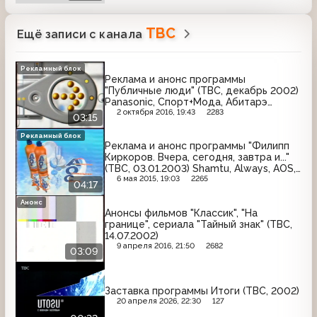
ТВС
Ещё записи с канала
Рекламный блок
Реклама и анонс программы
"Публичные люди" (ТВС, декабрь 2002)
Panasonic, Спорт+Мода, Абитарэ
Интерьер, Домино, Эльдорадо,
2 октября 2016, 19:43
2283
03:15
Польская мода, Партия, ТЦ "Таганка"
Рекламный блок
Реклама и анонс программы "Филипп
Киркоров. Вчера, сегодня, завтра и..."
(ТВС, 03.01.2003) Shamtu, Always, AOS,
Blend-a-med, Dove
6 мая 2015, 19:03
2265
04:17
Анонс
Анонсы фильмов "Классик", "На
границе", сериала "Тайный знак" (ТВС,
14.07.2002)
9 апреля 2016, 21:50
2682
03:09
Заставка программы Итоги (ТВС, 2002)
20 апреля 2026, 22:30
127