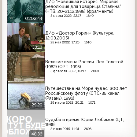
Д/ф "Новейшая история. Мировая
революция для товарища Сталина"
(НТВ, 20-21.12.1999) (фрагменты)
8 марта 2022, 22:17
1840
01:02:44
Д/ф «Доктор Горин» (Культура,
12.03.2005)
25 мая 2022, 17:25
1510
38:13
Великие имена России. Лев Толстой
(1982) (ОРТ, 1995)
3 февраля 2022, 03:17
2069
Путешествие на Море чудес: 300 лет
Российскому флоту (СТС-35 канал
(Рязань), 1996)
29 марта 2023, 20:21
1071
29:29
Судьба и время. Юрий Любимов (ЦТ,
1989)
8 июня 2015, 11:31
2696
48:36