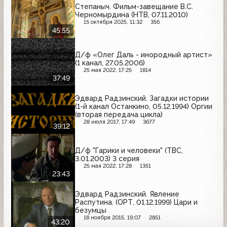
Степаныч. Фильм-завещание В.С.
Черномырдина (НТВ, 07.11.2010)
15 октября 2025, 11:32
356
45:55
Д/ф «Олег Даль - инородный артист»
(1 канал, 27.05.2006)
25 мая 2022, 17:25
1814
37:49
Эдвард Радзинский. Загадки истории
(1-й канал Останкино, 05.12.1994) Оргии
(вторая передача цикла)
28 июля 2017, 17:49
3677
39:12
Д/ф "Гарики и человеки" (ТВС,
3.01.2003) 3 серия
25 мая 2022, 17:28
1351
23:43
Эдвард Радзинский. Явление
Распутина. (ОРТ, 01.12.1999) Цари и
безумцы
18 ноября 2015, 19:07
2851
43:20