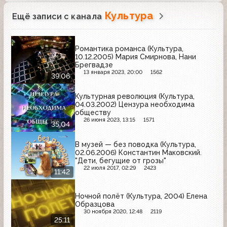
Культура
Ещё записи с канала
Романтика романса (Культура,
10.12.2005) Мария Смирнова, Нани
Брегвадзе
13 января 2023, 20:00
1562
39:06
Культурная революция (Культура,
04.03.2002) Цензура необходима
обществу
26 июня 2023, 13:15
1571
35:04
В музей — без поводка (Культура,
02.06.2006) Константин Маковский.
"Дети, бегущие от грозы"
22 июля 2017, 02:29
2423
11:42
Ночной полёт (Культура, 2004) Елена
Образцова
30 ноября 2020, 12:48
2119
25:11