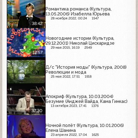
Романтика романса (Культура,
13.05.2006) Изабелла Юрьева
28 ноября 2022, 00:24
1547
38:42
Новогодние истории (Культура,
29.12.2001) Николай Цискаридзе
29 мая 2015, 16:19
2549
12:57
Д/с "История моды" (Культура, 2008)
Революции и мода
25 мая 2022, 17:51
1918
Апокриф (Культура, 10.03.2004)
Безумие (Анджей Вайда, Кама Гинкас)
13 октября 2023, 17:41
1376
37:30
Ночной полёт (Культура, 10.01.2006)
Елена Шанина
23 апреля 2022, 17:04
1625