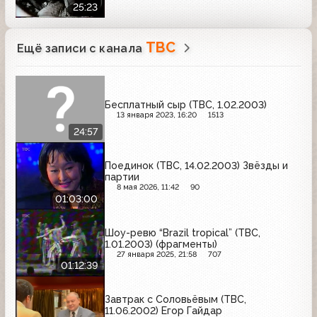
25:23
ТВС
Ещё записи с канала
Бесплатный сыр (ТВС, 1.02.2003)
13 января 2023, 16:20
1513
24:57
Поединок (ТВС, 14.02.2003) Звёзды и
партии
8 мая 2026, 11:42
90
01:03:00
Шоу-ревю “Brazil tropical” (ТВС,
1.01.2003) (фрагменты)
27 января 2025, 21:58
707
01:12:39
Завтрак с Соловьёвым (ТВС,
11.06.2002) Егор Гайдар