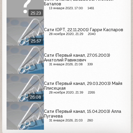
Баталов
13 января 2023, 17:00
1461
25:23
Сати (ОРТ, 22.11.2001) Гарри Каспаров
28 ноября 2020, 21:29
2040
25:57
Сати (Первый канал, 27.05.2003)
Анатолий Равикович
31 января 2026, 21:08
339
Сати (Первый канал, 29.03.2003) Майя
Плисецкая
28 ноября 2020, 21:39
2265
26:08
Сати (Первый канал, 15.04.2003) Алла
Пугачева
31 января 2026, 21:03
260