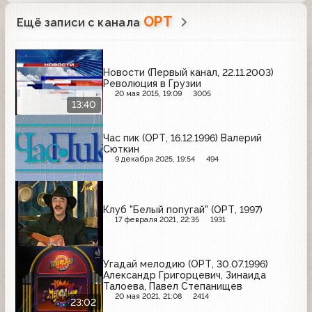
ОРТ
Ещё записи с канала
Новости (Первый канал, 22.11.2003)
Революция в Грузии
20 мая 2015, 19:09
3005
13:40
Час пик (ОРТ, 16.12.1996) Валерий
Сюткин
9 декабря 2025, 19:54
494
Клуб "Белый попугай" (ОРТ, 1997)
17 февраля 2021, 22:35
1931
Угадай мелодию (ОРТ, 30.07.1996)
Александр Григорцевич, Зинаида
Талоева, Павел Степанищев
20 мая 2021, 21:08
2414
23:02