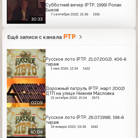
Субботний вечер (РТР, 1996) Ролан
Быков
7 сентября 2022, 15:36
1591
30:33
РТР
Ещё записи с канала
Русское лото (РТР, 21.07.2002), 406-й
тираж
1 мая 2024, 12:34
1422
Дорожный патруль (РТР, март 2002)
ДТП на улице Нижняя Масловка
21 октября 2019, 15:04
2573
01:09
Русское лото (РТР, 26.07.1998), 198-й
тираж
19 января 2023, 03:39
1642
40:04