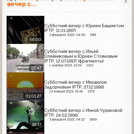
вечер с...
Субботний вечер с Юрием Башметом
(РТР, 11.01.1997)
3 февраля 2022, 04:09
1981
56:00
Субботний вечер с Ильёй
Олейниковым и Юрием Стояновым
(РТР, 12.07.1997) (фрагменты)
1 ноября 2023, 23:54
1310
22:47
Субботний вечер с Михаилом
Задорновым (РТР, 27.12.1996)
13 января 2023, 16:45
1376
01:01:27
Субботний вечер с Инной Чуриковой
(РТР, 24.02.1996)
3 февраля 2022, 04:22
1809
38:17