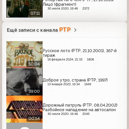
Лицо (фрагмент)
30 июля 2020, 16:48
2372
07:11
РТР
Ещё записи с канала
Русское лото (РТР, 21.10.2001), 367-й
тираж
16 февраля 2024, 21:33
1808
50:04
Доброе утро, страна (РТР, 1997)
13 января 2023, 16:34
1649
39:00
Дорожный патруль (РТР, 08.04.2002)
Разбойное нападение на автосалон
30 июля 2020, 16:48
2045
00:54