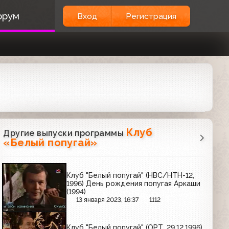
орум
Вход
Регистрация
Клуб
Другие выпуски программы
«Белый попугай»
Клуб "Белый попугай" (НВС/НТН-12,
1996) День рождения попугая Аркаши
(1994)
13 января 2023, 16:37
1112
Клуб "Белый попугай" (ОРТ, 29.12.1996)