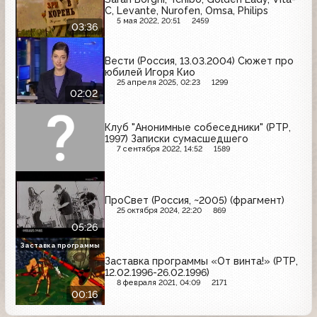
C, Levante, Nurofen, Omsa, Philips
5 мая 2022, 20:51
2459
03:36
Вести (Россия, 13.03.2004) Сюжет про
юбилей Игоря Кио
25 апреля 2025, 02:23
1299
02:02
Клуб "Анонимные собеседники" (РТР,
1997) Записки сумасшедшего
7 сентября 2022, 14:52
1589
ПроСвет (Россия, ~2005) (фрагмент)
25 октября 2024, 22:20
869
05:26
Заставка программы
Заставка программы «От винта!» (РТР,
12.02.1996-26.02.1996)
8 февраля 2021, 04:09
2171
00:16