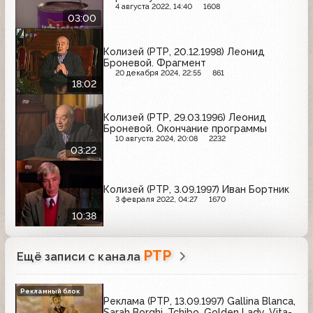
4 августа 2022, 14:40
1608
03:00
Колизей (РТР, 20.12.1998) Леонид
Броневой. Фрагмент
20 декабря 2024, 22:55
861
18:02
Колизей (РТР, 29.03.1996) Леонид
Броневой. Окончание программы
10 августа 2024, 20:08
2232
03:22
Колизей (РТР, 3.09.1997) Иван Бортник
3 февраля 2022, 04:27
1670
10:38
РТР
Ещё записи с канала
Рекламный блок
Реклама (РТР, 13.09.1997) Gallina Blanca,
Sarah Borghi, Tchibo, Golden Lady, Vita-