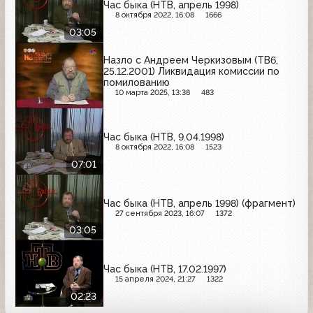
Час быка (НТВ, апрель 1998)
8 октября 2022, 16:08
1666
03:05
Назло с Андреем Черкизовым (ТВ6,
25.12.2001) Ликвидация комиссии по
помилованию
10 марта 2025, 13:38
483
Час быка (НТВ, 9.04.1998)
8 октября 2022, 16:08
1523
07:01
Час быка (НТВ, апрель 1998) (фрагмент)
27 сентября 2023, 16:07
1372
03:05
Час быка (НТВ, 17.02.1997)
15 апреля 2024, 21:27
1322
02:23