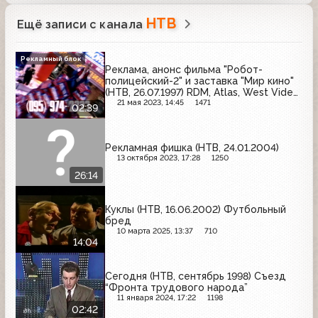
НТВ
Ещё записи с канала
Рекламный блок
Реклама, анонс фильма "Робот-
полицейский-2" и заставка "Мир кино"
(НТВ, 26.07.1997) RDM, Atlas, West Video,
ИПК, Stimorol, 7 дней
21 мая 2023, 14:45
1471
02:39
Рекламная фишка (НТВ, 24.01.2004)
13 октября 2023, 17:28
1250
26:14
Куклы (НТВ, 16.06.2002) Футбольный
бред
10 марта 2025, 13:37
710
14:04
Сегодня (НТВ, сентябрь 1998) Съезд
“Фронта трудового народа”
11 января 2024, 17:22
1198
02:42