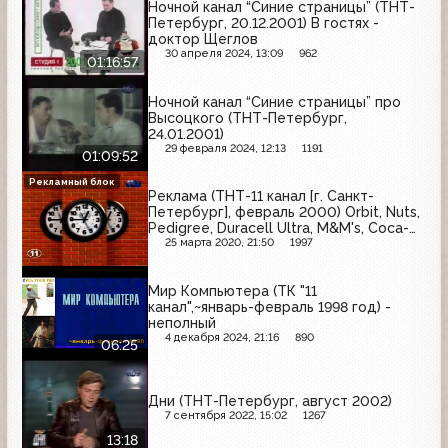
Ночной канал “Синие страницы” (ТНТ-
Петербург, 20.12.2001) В гостях -
доктор Щеглов
30 апреля 2024, 13:09
962
01:16:57
Ночной канал “Синие страницы” про
Высоцкого (ТНТ-Петербург,
24.01.2001)
29 февраля 2024, 12:13
1191
01:09:52
Рекламный блок
Реклама (ТНТ-11 канал [г. Санкт-
Петербург], февраль 2000) Orbit, Nuts,
Pedigree, Duracell Ultra, M&M's, Coca-
Cola, Passion, Альтернатива Синицы,
25 марта 2020, 21:50
1997
100% Gold, Лоск, Воздушный, Love is,
Золотая бочка
Мир Компьютера (ТК "11
канал",~январь-февраль 1998 год) -
неполный
4 декабря 2024, 21:16
890
06:25
Дни (ТНТ-Петербург, август 2002)
7 сентября 2022, 15:02
1267
13:18