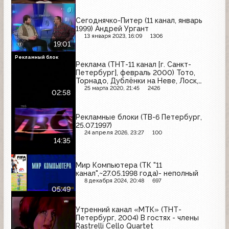
Сегоднячко-Питер (11 канал, январь
1999) Андрей Ургант
13 января 2023, 16:09
1306
19:01
Рекламный блок
Реклама (ТНТ-11 канал [г. Санкт-
Петербург], февраль 2000) Тото,
Торнадо, Дублёнки на Неве, Лоск,
Дары Покрова, Тисасен, Schauma,
25 марта 2020, 21:45
2426
02:58
Passion, Альтернатива Синицы,
Воздушный, Делми, Johnson's PH 5.5
Рекламные блоки (ТВ-6 Петербург,
25.07.1997)
24 апреля 2026, 23:27
100
14:35
Мир Компьютера (ТК "11
канал",~27.05.1998 года)- неполный
8 декабря 2024, 20:48
697
05:49
Утренний канал «МТК» (ТНТ-
Петербург, 2004) В гостях - члены
Rastrelli Cello Quartet