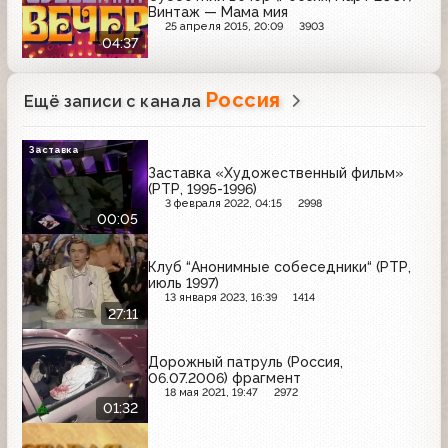
Винтаж — Мама мия
25 апреля 2015, 20:09
3903
04:37
Россия
Ещё записи с канала
Заставка
Заставка «Художественный фильм»
(РТР, 1995-1996)
3 февраля 2022, 04:15
2998
00:05
Клуб “Анонимные собеседники“ (РТР,
июль 1997)
13 января 2023, 16:39
1414
27:11
Дорожный патруль (Россия,
06.07.2006) фрагмент
18 мая 2021, 19:47
2972
01:32