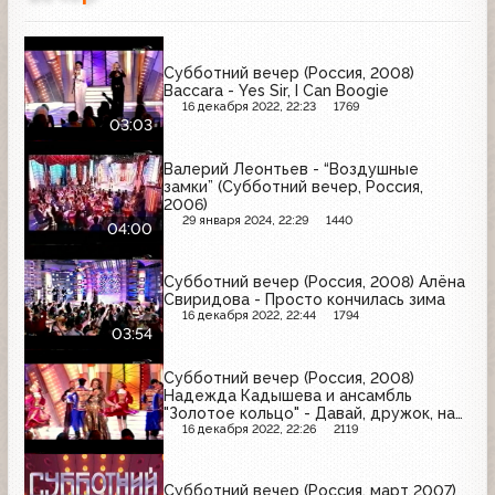
Субботний вечер (Россия, 2008)
Baccara - Yes Sir, I Can Boogie
16 декабря 2022, 22:23
1769
03:03
Валерий Леонтьев - “Воздушные
замки” (Субботний вечер, Россия,
2006)
29 января 2024, 22:29
1440
04:00
Субботний вечер (Россия, 2008) Алёна
Свиридова - Просто кончилась зима
16 декабря 2022, 22:44
1794
03:54
Субботний вечер (Россия, 2008)
Надежда Кадышева и ансамбль
"Золотое кольцо" - Давай, дружок, на
посошок
16 декабря 2022, 22:26
2119
Субботний вечер (Россия, март 2007)