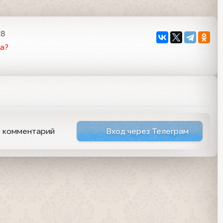
28
а?
ь комментарий
Вход через Телеграм