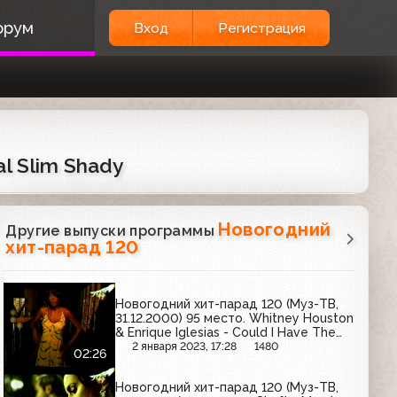
орум
Вход
Регистрация
l Slim Shady
Новогодний
Другие выпуски программы
хит-парад 120
Новогодний хит-парад 120 (Муз-ТВ,
31.12.2000) 95 место. Whitney Houston
& Enrique Iglesias - Could I Have The
Kiss Forever
2 января 2023, 17:28
1480
02:26
Новогодний хит-парад 120 (Муз-ТВ,