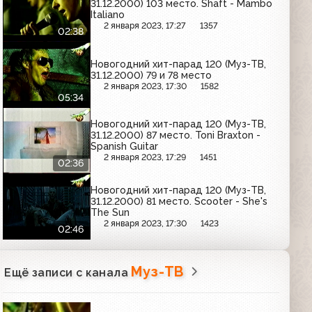
31.12.2000) 103 место. Shaft - Mambo
Italiano
2 января 2023, 17:27
1357
02:38
Новогодний хит-парад 120 (Муз-ТВ,
31.12.2000) 79 и 78 место
2 января 2023, 17:30
1582
05:34
Новогодний хит-парад 120 (Муз-ТВ,
31.12.2000) 87 место. Toni Braxton -
Spanish Guitar
2 января 2023, 17:29
1451
02:36
Новогодний хит-парад 120 (Муз-ТВ,
31.12.2000) 81 место. Scooter - She's
The Sun
2 января 2023, 17:30
1423
02:46
Муз-ТВ
Ещё записи с канала