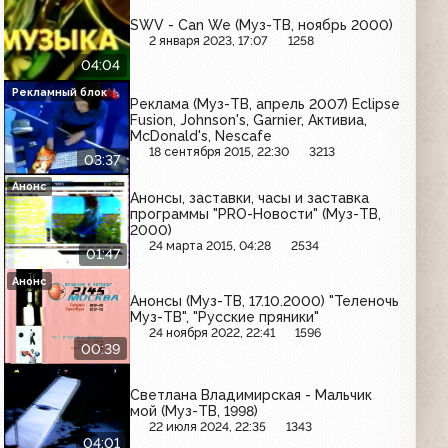
SWV - Can We (Муз-ТВ, ноябрь 2000)
2 января 2023, 17:07
1258
04:04
Рекламный блок
Реклама (Муз-ТВ, апрель 2007) Eclipse
Fusion, Johnson's, Garnier, Активиа,
McDonald's, Nescafe
18 сентября 2015, 22:30
3213
03:37
Анонс
Анонсы, заставки, часы и заставка
программы "PRO-Новости" (Муз-ТВ,
2000)
24 марта 2015, 04:28
2534
01:47
Анонс
Анонсы (Муз-ТВ, 17.10.2000) "Теленочь
Муз-ТВ", "Русские пряники"
24 ноября 2022, 22:41
1596
00:39
Светлана Владимирская - Мальчик
мой (Муз-ТВ, 1998)
22 июля 2024, 22:35
1343
04:01