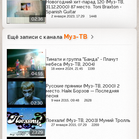
Новогодний хит-парад 120 (Муз-ТВ,
31.12.2000) 87 место. Toni Braxton -
Spanish Guitar
2 января 2023, 17:29
1448
02:36
Муз-ТВ
Ещё записи с канала
Тимати и группа "Банда" - Плачут
небеса (Муз-ТВ, 2004)
18 июня 2024, 21:45
1199
04:55
Русские пряники (Муз-ТВ, 2000) 2
место. Найк Борзов — Последняя
песня
9 мая 2015, 09:48
2628
02:30
Поехали! (Муз-ТВ, 2003) Мумий Тролль
27 января 2015, 07:29
2269
23:29