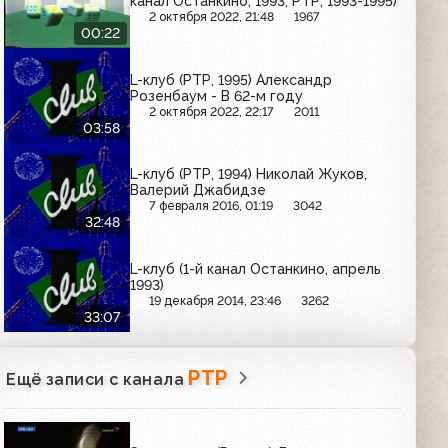
канал Останкино, 1993; РТР, 1993-1995)
2 октября 2022, 21:48
1967
00:22
L-клуб (РТР, 1995) Александр
Розенбаум - В 62-м году
2 октября 2022, 22:17
2011
03:58
L-клуб (РТР, 1994) Николай Жуков,
Валерий Джабидзе
7 февраля 2016, 01:19
3042
32:48
L-клуб (1-й канал Останкино, апрель
1993)
19 декабря 2014, 23:46
3262
33:07
РТР
Ещё записи с канала