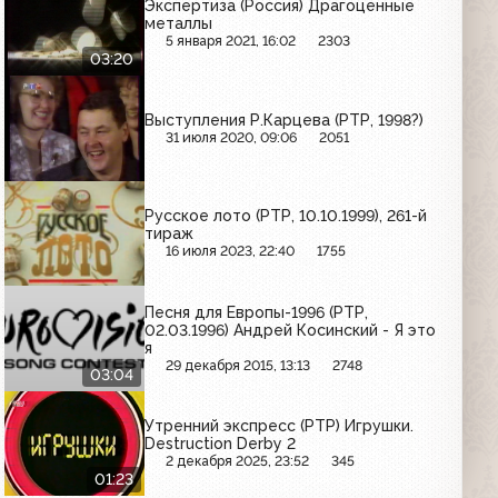
Экспертиза (Россия) Драгоценные
металлы
5 января 2021, 16:02
2303
03:20
Выступления Р.Карцева (РТР, 1998?)
31 июля 2020, 09:06
2051
Русское лото (РТР, 10.10.1999), 261-й
тираж
16 июля 2023, 22:40
1755
Песня для Европы-1996 (РТР,
02.03.1996) Андрей Косинский - Я это
я
29 декабря 2015, 13:13
2748
03:04
Утренний экспресс (РТР) Игрушки.
Destruction Derby 2
2 декабря 2025, 23:52
345
01:23