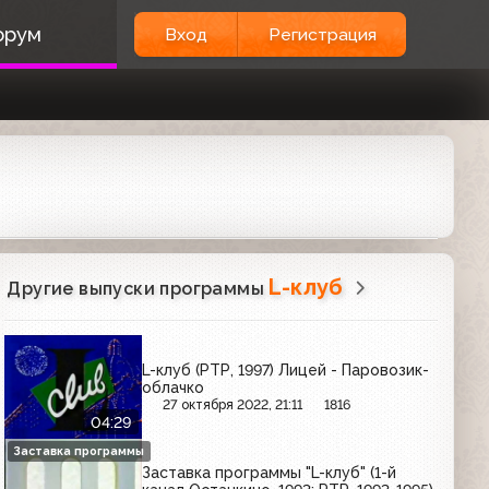
орум
Вход
Регистрация
L-клуб
Другие выпуски программы
L-клуб (РТР, 1997) Лицей - Паровозик-
облачко
27 октября 2022, 21:11
1816
04:29
Заставка программы
Заставка программы "L-клуб" (1-й