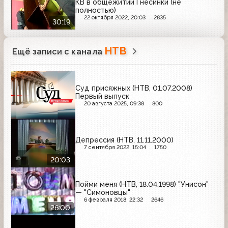
КВ в общежитии Гнесинки (не
полностью)
22 октября 2022, 20:03
2835
30:19
НТВ
Ещё записи с канала
Суд присяжных (НТВ, 01.07.2008)
Первый выпуск
20 августа 2025, 09:38
800
Депрессия (НТВ, 11.11.2000)
7 сентября 2022, 15:04
1750
20:03
Пойми меня (НТВ, 18.04.1998) "Унисон"
— "Симоновцы"
6 февраля 2018, 22:32
2646
26:00