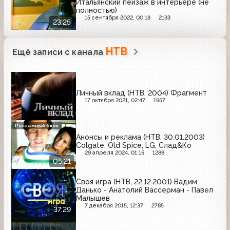
Итальянский пейзаж в интерьере (не
полностью)
15 сентября 2022, 00:18
2133
23:25
НТВ
Ещё записи с канала
Личный вклад (НТВ, 2004) Фрагмент
17 октября 2021, 02:47
1957
Рекламный блок
Анонсы и реклама (НТВ, 30.01.2003)
Colgate, Old Spice, LG, Слад&Ко
29 апреля 2024, 01:15
1288
05:21
Своя игра (НТВ, 22.12.2001) Вадим
Данько - Анатолий Вассерман - Павел
Малышев
7 декабря 2015, 12:37
2785
37:29