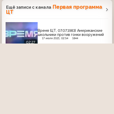
Первая программа
Ещё записи с канала
ЦТ
Время (ЦТ, 07.07.1983) Американские
школьники против гонки вооружений
17 июля 2021, 02:54
1844
02:27
Новости дня (ЦТ, август 1954) Выпуск
№46
9 мая 2016, 21:46
2853
09:26
Что? Где? Когда? (ЦТ, 15.12.1990) Игра
вторая
20 февраля 2025, 22:11
898
01:10:48
III съезд народных депутатов СССР
(15.03.90)
4 сентября 2020, 00:33
2526