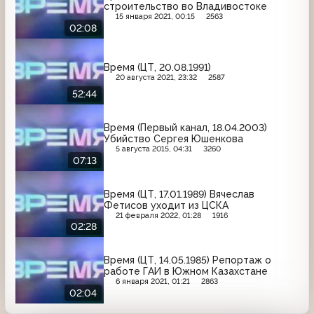
строительство во Владивостоке
15 января 2021, 00:15
2563
02:08
Время (ЦТ, 20.08.1991)
20 августа 2021, 23:32
2587
52:44
Время (Первый канал, 18.04.2003)
Убийство Сергея Юшенкова
5 августа 2015, 04:31
3260
07:13
Время (ЦТ, 17.01.1989) Вячеслав
Фетисов уходит из ЦСКА
21 февраля 2022, 01:28
1916
02:28
Время (ЦТ, 14.05.1985) Репортаж о
работе ГАИ в Южном Казахстане
6 января 2021, 01:21
2863
02:04