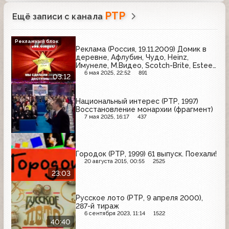
РТР
Ещё записи с канала
Рекламный блок
Реклама (Россия, 19.11.2009) Домик в
деревне, Афлубин, Чудо, Heinz,
Имунеле, М.Видео, Scotch-Brite, Estee
Lauder, Газпромнефть
6 мая 2025, 22:52
891
03:12
Национальный интерес (РТР, 1997)
Восстановление монархии (фрагмент)
7 мая 2025, 16:17
437
Городок (РТР, 1999) 61 выпуск. Поехали!
20 августа 2015, 00:55
2525
23:03
Русское лото (РТР, 9 апреля 2000),
287-й тираж
6 сентября 2023, 11:14
1522
40:40