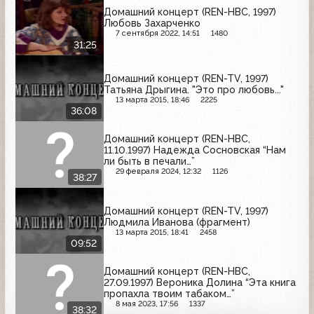
Домашний концерт (REN-НВС, 1997)
Любовь Захарченко
7 сентября 2022, 14:51
1480
31:25
Домашний концерт (REN-TV, 1997)
Татьяна Дрыгина. "Это про любовь..."
13 марта 2015, 18:46
2225
36:08
Домашний концерт (REN-НВС,
11.10.1997) Надежда Сосновская “Нам
ли быть в печали…”
29 февраля 2024, 12:32
1126
38:27
Домашний концерт (REN-TV, 1997)
Людмила Иванова (фрагмент)
13 марта 2015, 18:41
2458
09:52
Домашний концерт (REN-НВС,
27.09.1997) Вероника Долина “Эта книга
пропахла твоим табаком…”
8 мая 2023, 17:56
1337
38:32