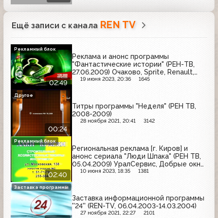
REN TV
Ещё записи с канала
Рекламный блок
Реклама и анонс программы
"Фантастические истории" (РЕН-ТВ,
27.06.2009) Очаково, Sprite, Renault,
Garnier, Квас Очаковский, Tuborg
19 июня 2023, 20:36
1645
02:49
Другое
Титры программы "Неделя" (РЕН ТВ,
2008-2009)
28 ноября 2021, 20:41
3142
00:24
Рекламный блок
Региональная реклама [г. Киров] и
анонс сериала "Люди Шпака" (РЕН ТВ,
05.04.2009) УралСервис, Добрые окна,
Такси "Самурай", Топ Шина, Софт-
10 июня 2023, 18:35
1381
02:40
Сервис, Автосалон "Гусар", Лаки-
краски, Шинный центр "Мотор", Мой
Заставка программы
дом, Центр
Заставка информационной программы
''24'' (REN-TV, 06.04.2003-14.03.2004)
27 ноября 2021, 22:27
2101