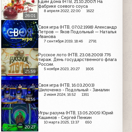
Едим дома (НТВ, 21.10.2007) На
фабрике соевого соуса
8 апреля 2022, 22:00
1622
26:01
Своя игра (НТВ, 07.02.1998) Александр
Петров — Яков Подольный — Наталья
Иванова
7 сентября 2019, 18:46
2791
Русское лото (НТВ, 23.08.2009) 776
тираж. День государственного флага
России.
5 ноября 2023, 20:27
1605
25:59
Своя игра (НТВ, 16.03.2003)
Шилоченко - Подольный - Замалин
2 июня 2024, 16:52
1351
38:55
Игры разума (НТВ, 13.05.2005) Юрий
Хашимов - Сергей Пенкин
10 марта 2025, 13:37
650
20:27