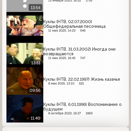
13 января 2023, 16:22
1716
13:54
Куклы (НТВ, 02.07.2000)
Общефедеральная песочница
11 мая 2025, 14:23
546
Куклы (НТВ, 31.03.2002) Иногда они
возвращаются
11 мая 2025, 16:45
747
13:51
Куклы (НТВ, 22.02.1997) Жизнь казачья
8 мая 2025, 13:10
621
09:56
Куклы (НТВ, 6.01.1996) Воспоминание о
будущем
8 октября 2022, 16:27
1859
11:40