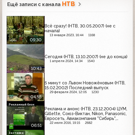
НТВ
Ещё записи с канала
Всё сразу! (НТВ, 30.05.2007) (не с
начала)
13 января 2023, 16:44
1168
09:30
Сегодня (НТВ, 13.10.2007) (не до конца)
1 апреля 2024, 14:34
1540
10:43
5 минут со Львом Новожёновым (НТВ,
15.02.2002) Последний выпуск
29 февраля 2024, 12:05
1230
04:55
Рекламный блок
Реклама и анонс (НТВ, 23.12.2004) ЦУМ,
Gillette, Союз-Виктан, Nikon, Panasonic,
Евросеть, Авиакомпания "Сибирь",
Rexona, Skoda, Экспоцентр, Родня,
22 июля 2016, 19:15
2682
06:51
Эльдорадо
Заставка