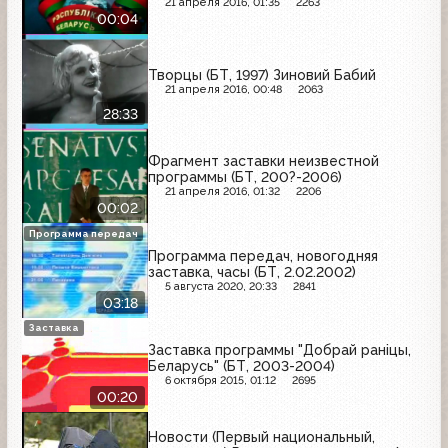
21 апреля 2016, 01:35
2263
00:04
Творцы (БТ, 1997) Зиновий Бабий
21 апреля 2016, 00:48
2063
28:33
Фрагмент заставки неизвестной
программы (БТ, 200?-2006)
21 апреля 2016, 01:32
2206
00:02
Программа передач
Программа передач, новогодняя
заставка, часы (БТ, 2.02.2002)
5 августа 2020, 20:33
2841
03:18
Заставка
Заставка программы "Добрай ранiцы,
Беларусь" (БТ, 2003-2004)
6 октября 2015, 01:12
2695
00:20
Новости (Первый национальный,