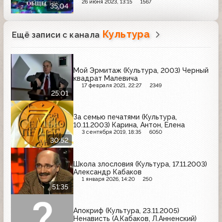
26 июня 2023, 13:15
1567
35:04
Культура
Ещё записи с канала
Мой Эрмитаж (Культура, 2003) Черный
квадрат Малевича
17 февраля 2021, 22:27
2349
25:01
За семью печатями (Культура,
10.11.2003) Карина, Антон, Елена
3 сентября 2019, 18:35
6050
30:52
Школа злословия (Культура, 17.11.2003)
Александр Кабаков
1 января 2026, 14:20
250
51:35
Апокриф (Культура, 23.11.2005)
Ненависть (А.Кабаков, Л.Анненский)