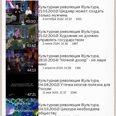
Культурная революция (Культура,
21.03.2002) Шедевр может создать
только мужчина
8 октября 2022, 15:52
1615
49:00
Культурная революция (Культура,
21.02.2002) Художник не должен
управлять государством
2 июня 2024, 15:36
1887
51:42
Культурная революция (Культура,
28.10.2004) “Ночной дозор” - не наше
кино
1 апреля 2024, 14:38
1381
44:13
Культурная революция (Культура,
04.08.2002) Утечка мозгов полезна для
России
11 мая 2015, 11:37
2346
47:21
Культурная революция (Культура,
04.03.2002) Цензура необходима
обществу