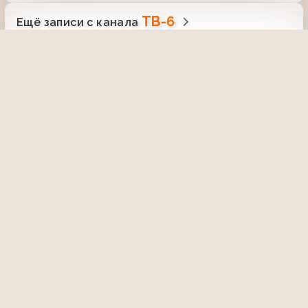
ТВ-6
Ещё записи с канала
Неизв. концерт (ТВ6, 1999) Валерий
Леонтьев - “Если ты уйдёшь”
29 января 2024, 22:21
1316
Анонс
Анонс программы "Моё кино" (ТВ-6,
25.01.1997)
20 февраля 2022, 04:46
2416
01:04
Тушите свет! (ТВ6, 25.12.2001) Закон об
использовании детекторов лжи
(Андрей Норкин)
10 марта 2025, 13:39
873
10:31
Дорожный патруль (ТВ-6, 25.10.1997)
Начало выпуска. ДТП на Ботанической
улице
27 февраля 2022, 01:29
2522
01:55