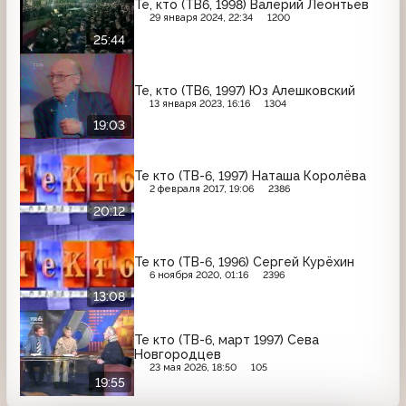
Те, кто (ТВ6, 1998) Валерий Леонтьев
29 января 2024, 22:34
1200
25:44
Те, кто (ТВ6, 1997) Юз Алешковский
13 января 2023, 16:16
1304
19:03
Те кто (ТВ-6, 1997) Наташа Королёва
2 февраля 2017, 19:06
2386
20:12
Те кто (ТВ-6, 1996) Сергей Курёхин
6 ноября 2020, 01:16
2396
13:08
Те кто (ТВ-6, март 1997) Сева
Новгородцев
23 мая 2026, 18:50
105
19:55