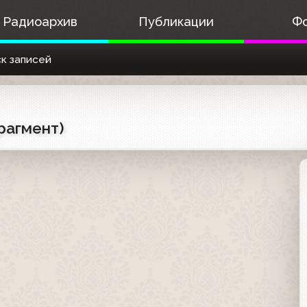
Радиоархив
Публикации
Ф
к записей
рагмент)