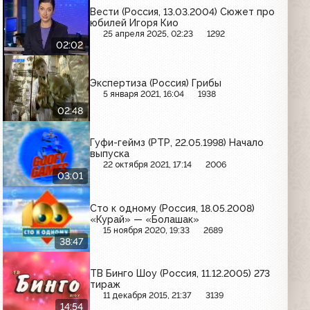
Вести (Россия, 13.03.2004) Сюжет про
юбилей Игоря Кио
25 апреля 2025, 02:23
1292
02:02
Экспертиза (Россия) Грибы
5 января 2021, 16:04
1938
02:48
Гуфи-геймз (РТР, 22.05.1998) Начало
выпуска
22 октября 2021, 17:14
2006
03:01
Сто к одному (Россия, 18.05.2008)
«Курай» — «Болашак»
15 ноября 2020, 19:33
2689
38:47
ТВ Бинго Шоу (Россия, 11.12.2005) 273
тираж
11 декабря 2015, 21:37
3139
14:54