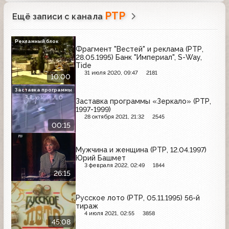
РТР
Ещё записи с канала
Рекламный блок
Фрагмент "Вестей" и реклама (РТР,
28.05.1995) Банк "Империал", S-Way,
Tide
31 июля 2020, 09:47
2181
10:00
Заставка программы
Заставка программы «Зеркало» (РТР,
1997-1999)
28 октября 2021, 21:32
2545
00:15
Мужчина и женщина (РТР, 12.04.1997)
Юрий Башмет
3 февраля 2022, 02:49
1844
26:15
Русское лото (РТР, 05.11.1995) 56-й
тираж
4 июля 2021, 02:55
3858
45:08