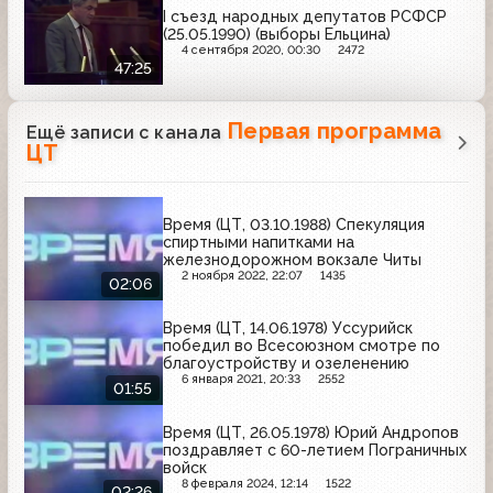
I съезд народных депутатов РСФСР
(25.05.1990) (выборы Ельцина)
4 сентября 2020, 00:30
2472
47:25
Первая программа
Ещё записи с канала
ЦТ
Время (ЦТ, 03.10.1988) Спекуляция
спиртными напитками на
железнодорожном вокзале Читы
2 ноября 2022, 22:07
1435
02:06
Время (ЦТ, 14.06.1978) Уссурийск
победил во Всесоюзном смотре по
благоустройству и озеленению
6 января 2021, 20:33
2552
01:55
Время (ЦТ, 26.05.1978) Юрий Андропов
поздравляет с 60-летием Пограничных
войск
8 февраля 2024, 12:14
1522
02:26