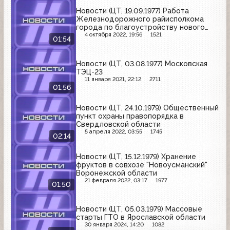
Новости (ЦТ, 19.09.1977) Работа
Железнодорожного райисполкома
города по благоустройству нового
района
4 октября 2022, 19:56
1521
01:54
Новости (ЦТ, 03.08.1977) Московская
ТЭЦ-23
11 января 2021, 22:12
2711
01:56
Новости (ЦТ, 24.10.1979) Общественный
пункт охраны правопорядка в
Свердловской области
5 апреля 2022, 03:55
1745
02:14
Новости (ЦТ, 15.12.1979) Хранение
фруктов в совхозе "Новоусманский"
Воронежской области
21 февраля 2022, 03:17
1977
01:50
Новости (ЦТ, 05.03.1979) Массовые
старты ГТО в Ярославской области
30 января 2024, 14:20
1082