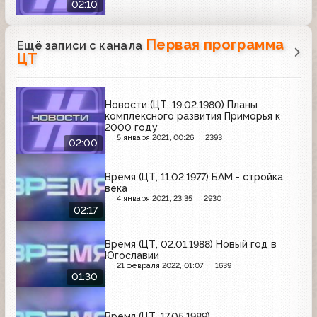
02:10
Первая программа
Ещё записи с канала
ЦТ
Новости (ЦТ, 19.02.1980) Планы
комплексного развития Приморья к
2000 году
5 января 2021, 00:26
2393
02:00
Время (ЦТ, 11.02.1977) БАМ - стройка
века
4 января 2021, 23:35
2930
02:17
Время (ЦТ, 02.01.1988) Новый год в
Югославии
21 февраля 2022, 01:07
1639
01:30
Время (ЦТ, 17.05.1989)