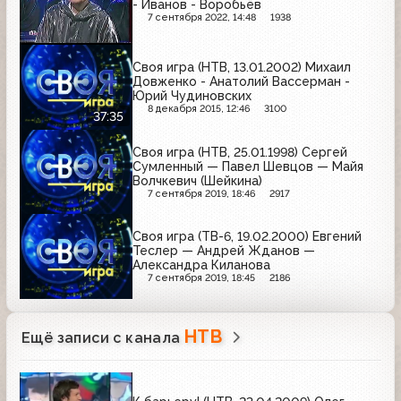
- Иванов - Воробьёв
7 сентября 2022, 14:48
1938
Своя игра (НТВ, 13.01.2002) Михаил
Довженко - Анатолий Вассерман -
Юрий Чудиновских
8 декабря 2015, 12:46
3100
37:35
Своя игра (НТВ, 25.01.1998) Сергей
Сумленный — Павел Шевцов — Майя
Волчкевич (Шейкина)
7 сентября 2019, 18:46
2917
Своя игра (ТВ-6, 19.02.2000) Евгений
Теслер — Андрей Жданов —
Александра Киланова
7 сентября 2019, 18:45
2186
НТВ
Ещё записи с канала