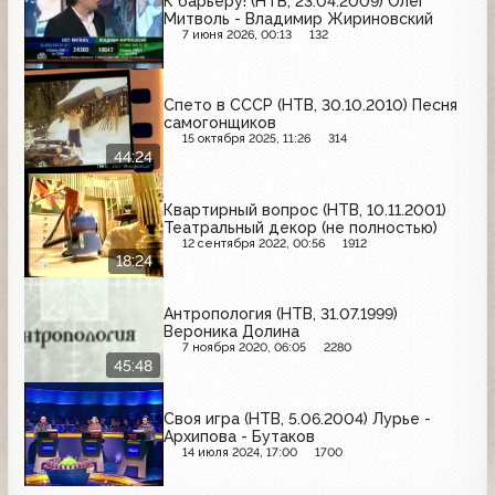
К барьеру! (НТВ, 23.04.2009) Олег
Митволь - Владимир Жириновский
7 июня 2026, 00:13
132
Спето в СССР (НТВ, 30.10.2010) Песня
самогонщиков
15 октября 2025, 11:26
314
44:24
Квартирный вопрос (НТВ, 10.11.2001)
Театральный декор (не полностью)
12 сентября 2022, 00:56
1912
18:24
Антропология (НТВ, 31.07.1999)
Вероника Долина
7 ноября 2020, 06:05
2280
45:48
Своя игра (НТВ, 5.06.2004) Лурье -
Архипова - Бутаков
14 июля 2024, 17:00
1700