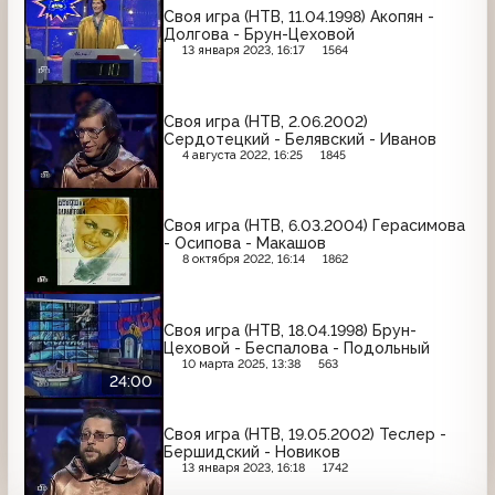
Своя игра (НТВ, 11.04.1998) Акопян -
Долгова - Брун-Цеховой
13 января 2023, 16:17
1564
Своя игра (НТВ, 2.06.2002)
Сердотецкий - Белявский - Иванов
4 августа 2022, 16:25
1845
Своя игра (НТВ, 6.03.2004) Герасимова
- Осипова - Макашов
8 октября 2022, 16:14
1862
Своя игра (НТВ, 18.04.1998) Брун-
Цеховой - Беспалова - Подольный
10 марта 2025, 13:38
563
24:00
Своя игра (НТВ, 19.05.2002) Теслер -
Бершидский - Новиков
13 января 2023, 16:18
1742