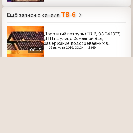
ТВ-6
Ещё записи с канала
Дорожный патруль (ТВ-6, 03.04.1997)
ДТП на улице Земляной Вал;
задержание подозреваемых в
грабежах; труп мужчина на улце
19 августа 2016, 00:04
2349
08:45
Остоженка
Дорожный патруль (ТВ-6, 26.09.1998)
ДТП в Сумском проезде; ДТП на
Ленинском проспекте; убийство в
Прямом переулке
29 мая 2016, 13:43
2722
08:54
Обоз (ТВ-6, 1999) Рондо и Владимир
Пресняков - Я буду помнить
23 августа 2022, 21:48
1909
Акулы пера (ТВ-6, 21.07.1997). Группа
"Мальчишник"
29 июня 2026, 09:21
87