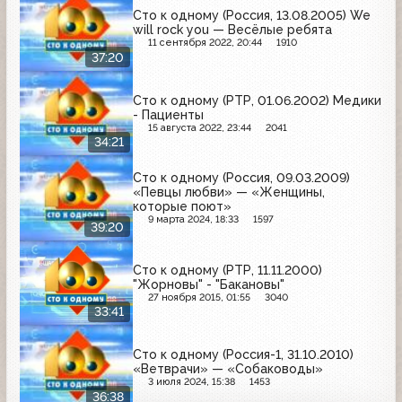
Сто к одному (Россия, 13.08.2005) We
will rock you — Весёлые ребята
11 сентября 2022, 20:44
1910
37:20
Сто к одному (РТР, 01.06.2002) Медики
- Пациенты
15 августа 2022, 23:44
2041
34:21
Сто к одному (Россия, 09.03.2009)
«Певцы любви» — «Женщины,
которые поют»
9 марта 2024, 18:33
1597
39:20
Сто к одному (РТР, 11.11.2000)
"Жорновы" - "Бакановы"
27 ноября 2015, 01:55
3040
33:41
Сто к одному (Россия-1, 31.10.2010)
«Ветврачи» — «Собаководы»
3 июля 2024, 15:38
1453
36:38