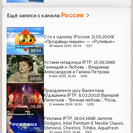
Россия
Ещё записи с канала
Сто к одному (Россия, 11.05.2009)
«Продавцы машин» — «Рулевые»
26 марта 2024, 09:19
1517
38:54
Устами младенца (РТР, 15.06.1996)
Геннадий и Любовь - Владимир
Александров и Галина Петрова
8 мая 2023, 16:40
1595
24:05
Праздничное шоу Валентина
Юдашкина (РТР, 8.03.2002) Валерий
Леонтьев - “Вечная любовь”, “Роза
Каира”
11 января 2024, 16:50
1293
08:38
Рекламный блок
Реклама (РТР, 18.04.1998) Jammie
Dodgers, Intel Pentium II, Nestle Classic,
Stimorol, Cheetos, Tchibo, Aquafresh
30 июля 2020, 16:48
2901