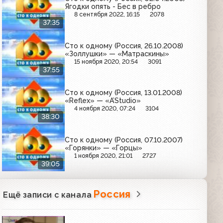
Ягодки опять - Бес в ребро
8 сентября 2022, 16:15
2078
37:35
Сто к одному (Россия, 26.10.2008)
«Золлушки» — «Матраскины»
15 ноября 2020, 20:54
3091
37:55
Сто к одному (Россия, 13.01.2008)
«Reflex» — «A’Studio»
4 ноября 2020, 07:24
3104
38:30
Сто к одному (Россия, 07.10.2007)
«Горянки» — «Горцы»
1 ноября 2020, 21:01
2727
39:05
Россия
Ещё записи с канала