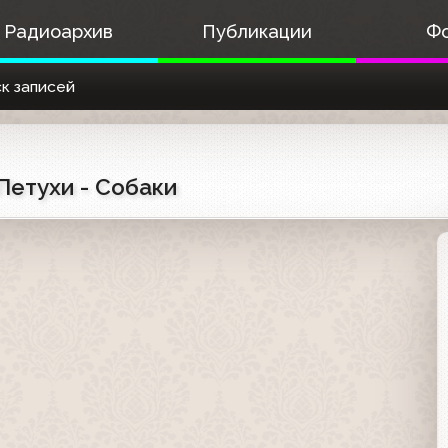
Радиоархив
Публикации
Ф
к записей
 Петухи - Собаки