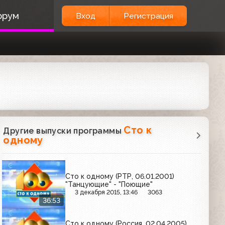
орум
Вход
Регистрация
Сто к
Другие выпуски программы
одному
Сто к одному (РТР, 06.01.2001)
"Танцующие" - "Поющие"
3 декабря 2015, 13:46
3063
36:53
Сто к одному (Россия, 02.04.2005)