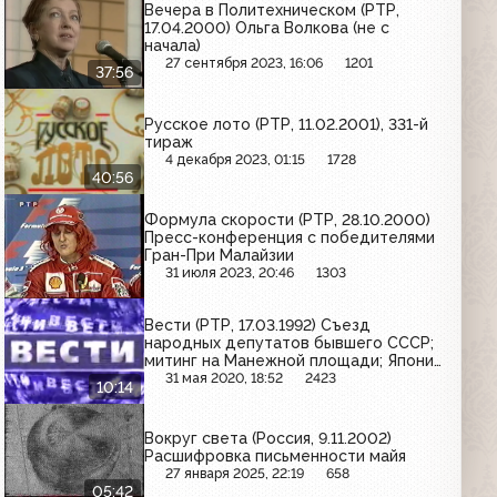
Вечера в Политехническом (РТР,
17.04.2000) Ольга Волкова (не с
начала)
27 сентября 2023, 16:06
1201
37:56
Русское лото (РТР, 11.02.2001), 331-й
тираж
4 декабря 2023, 01:15
1728
40:56
Формула скорости (РТР, 28.10.2000)
Пресс-конференция с победителями
Гран-При Малайзии
31 июля 2023, 20:46
1303
Вести (РТР, 17.03.1992) Съезд
народных депутатов бывшего СССР;
митинг на Манежной площади; Япония
выделяет деньги на финансирование
31 мая 2020, 18:52
2423
10:14
миротворческих сил в Камбодже;
землетрясение в Восточной Турции
Вокруг света (Россия, 9.11.2002)
Расшифровка письменности майя
27 января 2025, 22:19
658
05:42