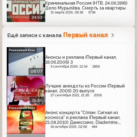
Криминальная Россия (НТВ, 24.06.1995)
Дело Мурылёва. Смерть за квартиры
31 марта 2015, 06:36
3736
24:53
Первый канал
Ещё записи с канала
Рекламный блок
Анонсы и реклама (Первый канал,
18.06.2006) 3
3 сентября 2024, 12:34
2856
06:07
Лучшие анекдоты из России (Первый
канал, 2005) 20 выпуск
27 сентября 2021, 21:26
2005
25:56
Рекламный блок
Анонс концерта "Сплин: Сигнал из
космоса" и реклама (Первый канал,
21.08.2010) Даниссимо, Diademine,
Frustyle, Nivea, Jacobs, Garnier,
18 октября 2025, 02:58
484
Евросеть, Oriflame, Alpen Gold, Bref,
Nesquik