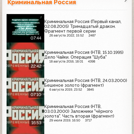
Криминальная Россия
Криминальная Россия (Первый канал,
02.08.2005) Тринадцатый дракон.
Фрагмент первой серии
26 августа 2022, 15:52
2487
07:44
Криминальная Россия (НТВ, 15.10.1995)
Дело Чайки. Операция "Шуба"
18 августа 2016, 18:01
4398
22:42
Криминальная Россия (НТВ, 24.03.2000)
Бешеное золото (фрагмент)
6 августа 2019, 23:52
3845
07:10
Криминальная Россия (НТВ,
03.03.2000) Заложники "чёрного
золота". Часть вторая (фрагмент)
29 июля 2019, 16:50
3717
16:53