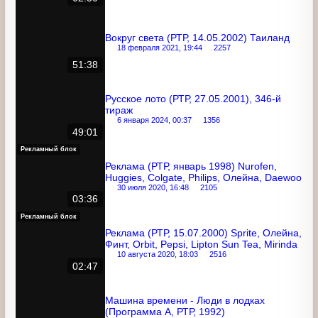
Twix, Coldrex, Миф
15 марта 2015, 17:02
3479
02:30
Вокруг света (РТР, 14.05.2002) Таиланд
18 февраля 2021, 19:44
2257
51:38
Русское лото (РТР, 27.05.2001), 346-й
тираж
6 января 2024, 00:37
1356
49:01
Рекламный блок
Реклама (РТР, январь 1998) Nurofen,
Huggies, Colgate, Philips, Олейна,
Daewoo
30 июля 2020, 16:48
2105
03:36
Рекламный блок
Реклама (РТР, 15.07.2000) Sprite,
Олейна, Финт, Orbit, Pepsi, Lipton Sun
Tea, Mirinda
10 августа 2020, 18:03
2516
02:47