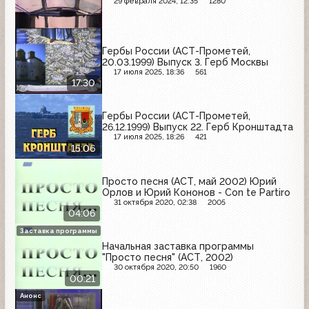
29 февраля 2024, 12:35
1280
Гербы России (АСТ-Прометей,
20.03.1999) Выпуск 3. Герб Москвы
17 июля 2025, 18:36
561
17:30
Гербы России (АСТ-Прометей,
26.12.1999) Выпуск 22. Герб Кронштадта
17 июля 2025, 18:26
421
15:06
Просто песня (АСТ, май 2002) Юрий
Орлов и Юрий Кононов - Con te Partiro
31 октября 2020, 02:38
2005
04:06
Заставка программы
Начальная заставка программы
"Просто песня" (АСТ, 2002)
30 октября 2020, 20:50
1960
00:21
Анонс