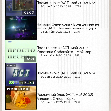
Промо-анонс (АСТ, май 2002) №2
30 октября 2020, 20:57
1729
02:00
Наталья Сенчукова - Больше мне не
звони (АСТ) Неизвестный концерт
28 октября 2021, 13:23
2140
Просто песня (АСТ, май 2002)
Кристина Орбакайте - Мой мир
31 октября 2020, 02:09
2471
02:21
Анонс
Промо-анонс (АСТ, май 2002) №4
30 октября 2020, 21:01
1912
02:01
Рекламный блок
Рекламный блок (АСТ, май 2002)
Апловит, Супер-тёрка
30 октября 2020, 21:19
2259