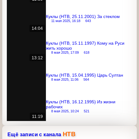
11 мая 2025, 16:01
529
11:39
Куклы (НТВ, 25.11.2001) За стеклом
11 мая 2025, 16:18
643
14:04
Куклы (НТВ, 15.11.1997) Кому на Руси
жить хорошо
8 мая 2025, 17:09
618
13:12
Куклы (НТВ, 15.04.1995) Царь Султан
8 мая 2025, 11:06
564
Куклы (НТВ, 16.12.1995) Из жизни
рабочих
8 мая 2025, 10:24
521
11:19