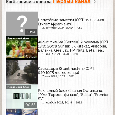
Первый канал
Ещё записи с канала
Непутёвые заметки (ОРТ, 15.03.1998)
Египет (фрагмент)
27 октября 2024, 00:54
951
10:14
Рекламный блок
Анонс фильма "Беглец" и реклама (ОРТ,
13.10.2001) Sunsilk, J7, Kitekat, Айворин,
Балтика, Gee Jay, HP, Nuts, Beta Tea,
Pedigree
12 июня 2021, 23:50
2280
03:58
Каскадёры (Stuntmasters) (ОРТ,
9.10.1997) (не до конца)
7 мая 2025, 16:13
372
Рекламный блок
Рекламный блок (1 канал Останкино,
1994) "Гермес-финанс", "Salita", "Premier
SV"
14 ноября 2022, 20:44
1982
00:53